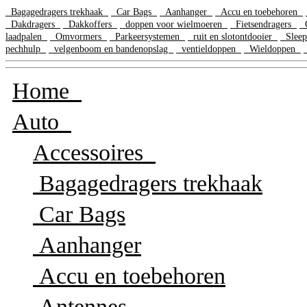
Bagagedragers trekhaak
Car Bags
Aanhanger
Accu en toebehoren
Dakdragers
Dakkoffers
doppen voor wielmoeren
Fietsendragers
G
laadpalen
Omvormers
Parkeersystemen
ruit en slotontdooier
Sleep
pechhulp
velgenboom en bandenopslag
ventieldoppen
Wieldoppen
Home
Auto
Accessoires
Bagagedragers trekhaak
Car Bags
Aanhanger
Accu en toebehoren
Antennes