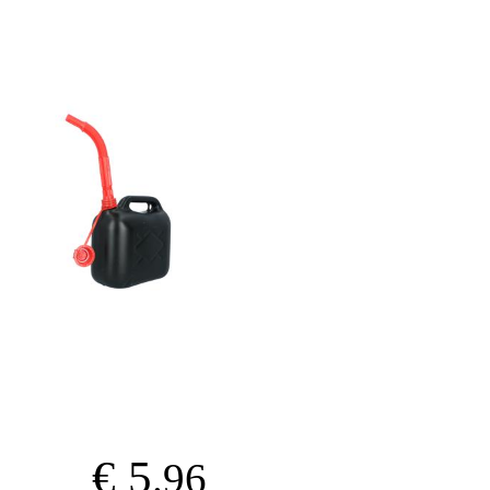
€ 5
.96