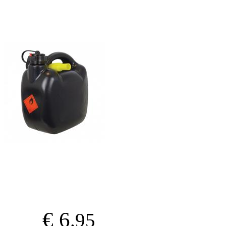
€ 6
.95