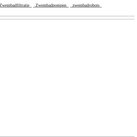
wembadfiltratie
Zwembadpompen
zwembadrobots