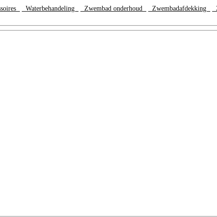
ssoires
Waterbehandeling
Zwembad onderhoud
Zwembadafdekking
Z