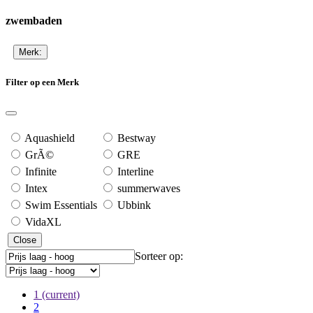
zwembaden
Merk:
Filter op een Merk
Aquashield
Bestway
GrÃ©
GRE
Infinite
Interline
Intex
summerwaves
Swim Essentials
Ubbink
VidaXL
Close
Sorteer op:
1
(current)
2