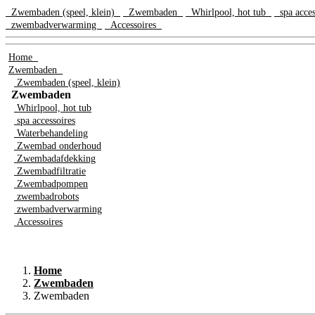
Zwembaden (speel, klein)
Zwembaden
Whirlpool, hot tub
spa acce
zwembadverwarming
Accessoires
Home
Zwembaden
Zwembaden (speel, klein)
Zwembaden
Whirlpool, hot tub
spa accessoires
Waterbehandeling
Zwembad onderhoud
Zwembadafdekking
Zwembadfiltratie
Zwembadpompen
zwembadrobots
zwembadverwarming
Accessoires
Home
Zwembaden
Zwembaden