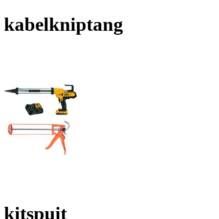
kabelkniptang
kitspuit