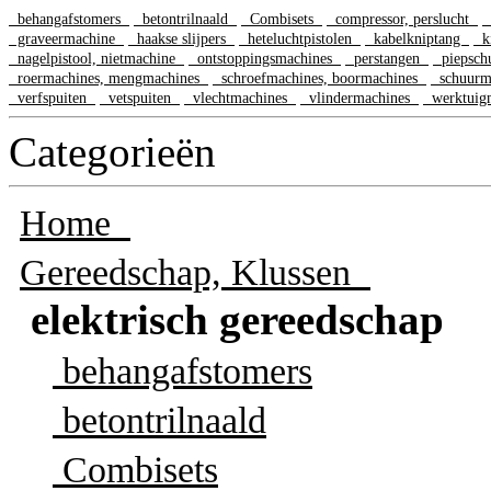
behangafstomers
betontrilnaald
Combisets
compressor, perslucht
d
graveermachine
haakse slijpers
heteluchtpistolen
kabelkniptang
ki
nagelpistool, nietmachine
ontstoppingsmachines
perstangen
piepsch
roermachines, mengmachines
schroefmachines, boormachines
schuurm
verfspuiten
vetspuiten
vlechtmachines
vlindermachines
werktuig
Categorieën
Home
Gereedschap, Klussen
elektrisch gereedschap
behangafstomers
betontrilnaald
Combisets