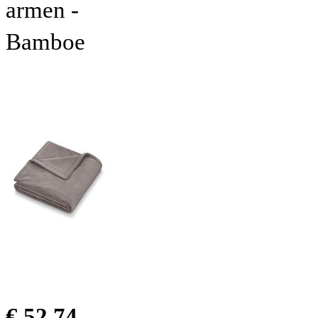
armen -
Bamboe
€ 52.74