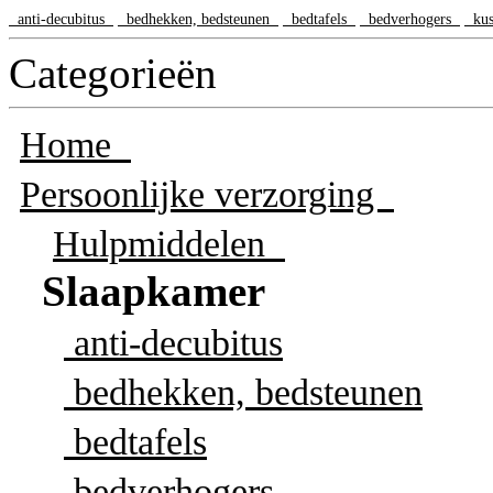
anti-decubitus
bedhekken, bedsteunen
bedtafels
bedverhogers
kus
Categorieën
Home
Persoonlijke verzorging
Hulpmiddelen
Slaapkamer
anti-decubitus
bedhekken, bedsteunen
bedtafels
bedverhogers