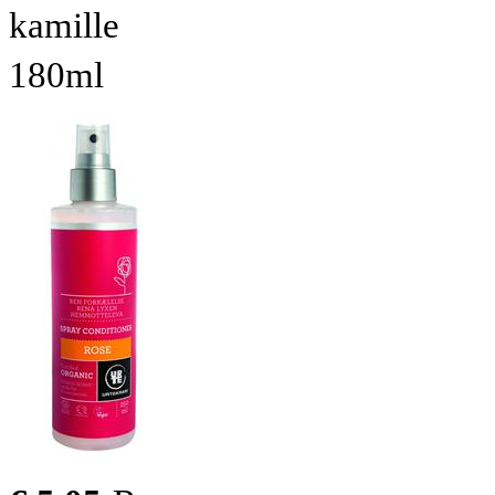
kamille
180ml