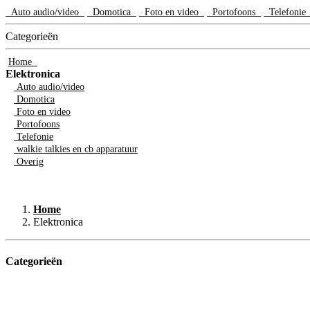
Auto audio/video
Domotica
Foto en video
Portofoons
Telefoni
Categorieën
Home
Elektronica
Auto audio/video
Domotica
Foto en video
Portofoons
Telefonie
walkie talkies en cb apparatuur
Overig
Home
Elektronica
Categorieën