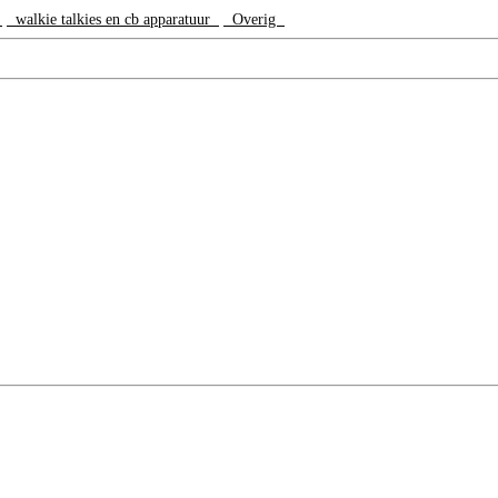
e
walkie talkies en cb apparatuur
Overig