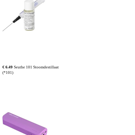
€ 6.49
Seuthe 101 Stoomdestillaat
(*101)