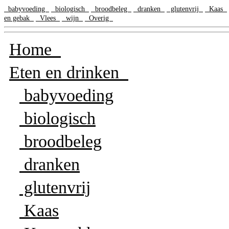
babyvoeding
biologisch
broodbeleg
dranken
glutenvrij
Kaas
en gebak
Vlees
wijn
Overig
Home
Eten en drinken
babyvoeding
biologisch
broodbeleg
dranken
glutenvrij
Kaas