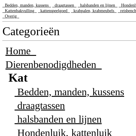
Bedden, manden, kussens
draagtassen
halsbanden en lijnen
Hondenlu
Kattenbakvulling
kattenspeelgoed
krabpalen, krabmeubels
reisbench
Overig
Categorieën
Home
Dierenbenodigdheden
Kat
Bedden, manden, kussens
draagtassen
halsbanden en lijnen
Hondenluik, kattenluik