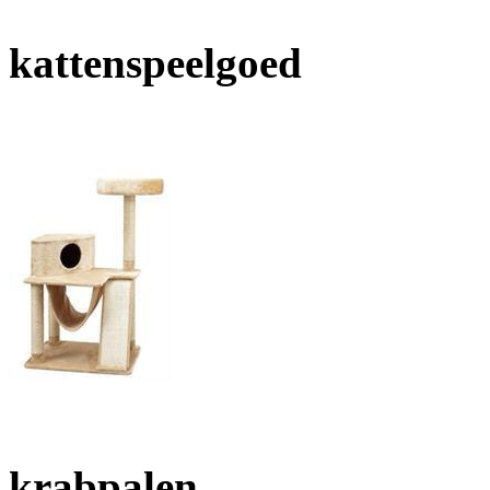
kattenspeelgoed
krabpalen,