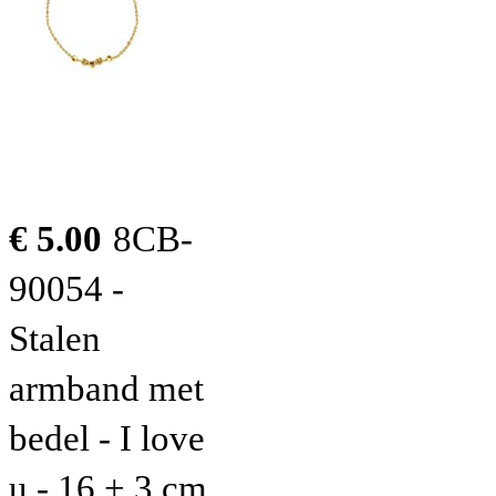
€ 5.00
8CB-
90054 -
Stalen
armband met
bedel - I love
u - 16 + 3 cm