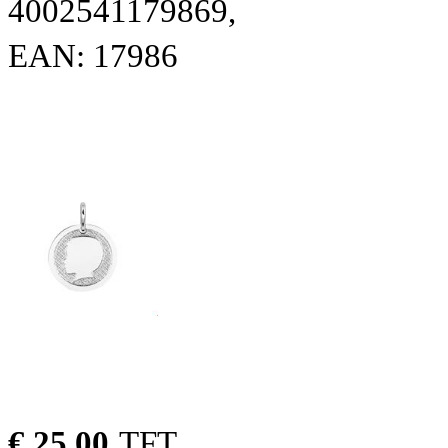
4002541179869,
EAN: 17986
€ 25.00
TFT