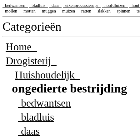
bedwantsen
bladluis
daas
eikenprocessierups
hoofdluizen
hou
mollen
motten
muggen
muizen
ratten
slakken
spinnen
te
Categorieën
Home
Drogisterij
Huishoudelijk
ongedierte bestrijding
bedwantsen
bladluis
daas