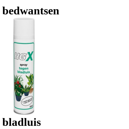
bedwantsen
bladluis