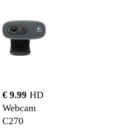
€ 9.99
HD
Webcam
C270