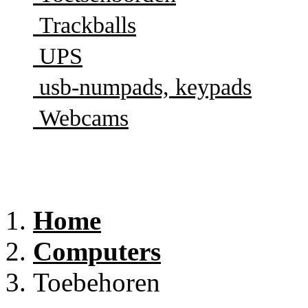
Trackballs
UPS
usb-numpads, keypads
Webcams
Home
Computers
Toebehoren