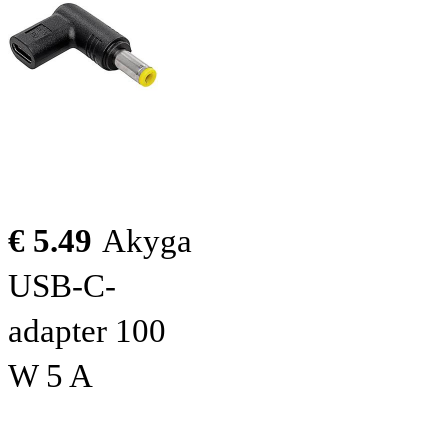
€ 5.49
Akyga
USB-C-
adapter 100
W 5 A