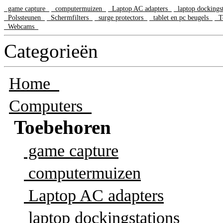
game capture
computermuizen
Laptop AC adapters
laptop dockings
Polssteunen
Schermfilters
surge protectors
tablet en pc beugels
Te
Webcams
Categorieën
Home
Computers
Toebehoren
game capture
computermuizen
Laptop AC adapters
laptop dockingstations