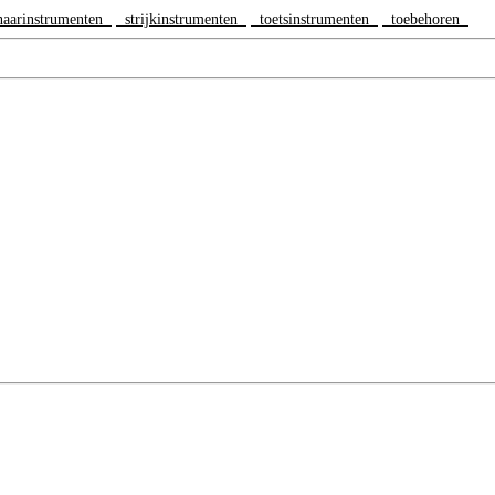
aarinstrumenten
strijkinstrumenten
toetsinstrumenten
toebehoren