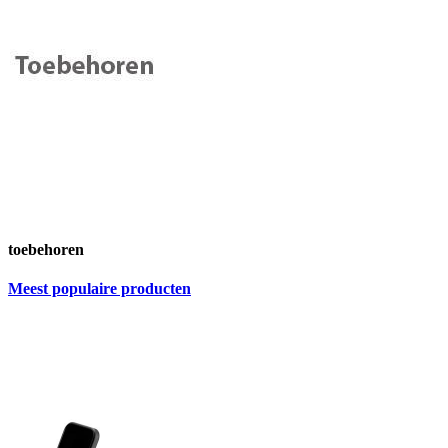
toebehoren
Meest populaire producten