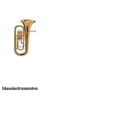
blaasinstrumenten