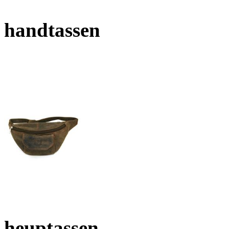
handtassen
heuptassen