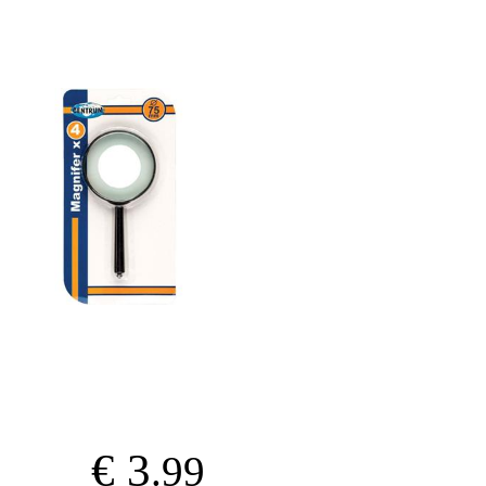
€ 3
.99