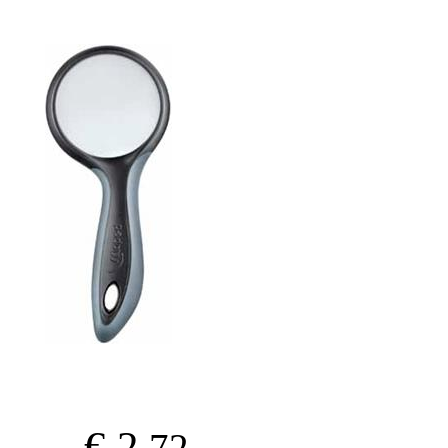
€ 2
.72