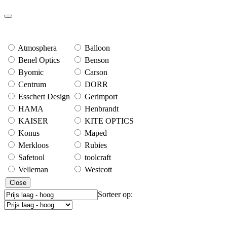
Atmosphera
Balloon
Benel Optics
Benson
Byomic
Carson
Centrum
DORR
Esschert Design
Gerimport
HAMA
Henbrandt
KAISER
KITE OPTICS
Konus
Maped
Merkloos
Rubies
Safetool
toolcraft
Velleman
Westcott
Close
Sorteer op: