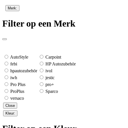
Merk:
Filter op een Merk
AutoStyle
Carpoint
febi
HP Autozubehör
hpautozubehör
ivol
iwh
jestic
Pro Plus
pro+
ProPlus
Sparco
versaco
Close
Kleur: