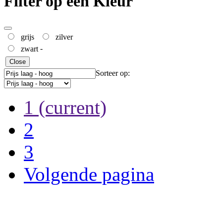
Filter op een Kleur
grijs
zilver
-
zwart
Close
Sorteer op:
1
(current)
2
3
Volgende pagina