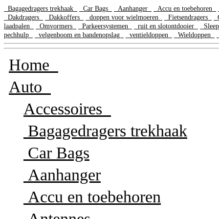
Bagagedragers trekhaak
Car Bags
Aanhanger
Accu en toebehoren
Dakdragers
Dakkoffers
doppen voor wielmoeren
Fietsendragers
G
laadpalen
Omvormers
Parkeersystemen
ruit en slotontdooier
Sleep
pechhulp
velgenboom en bandenopslag
ventieldoppen
Wieldoppen
Home
Auto
Accessoires
Bagagedragers trekhaak
Car Bags
Aanhanger
Accu en toebehoren
Antennes