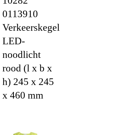
10282
0113910
Verkeerskegel
LED-
noodlicht
rood (l x b x
h) 245 x 245
x 460 mm