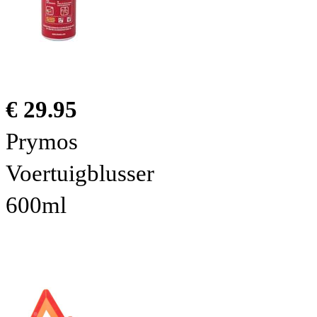
€ 29.95
Prymos
Voertuigblusser
600ml