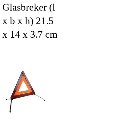
Glasbreker (l
x b x h) 21.5
x 14 x 3.7 cm