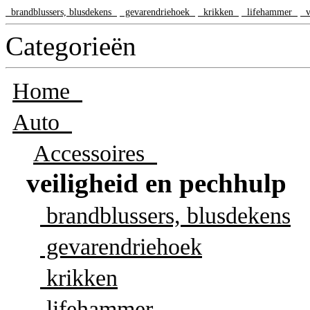
brandblussers, blusdekens
gevarendriehoek
krikken
lifehammer
ve
Categorieën
Home
Auto
Accessoires
veiligheid en pechhulp
brandblussers, blusdekens
gevarendriehoek
krikken
lifehammer