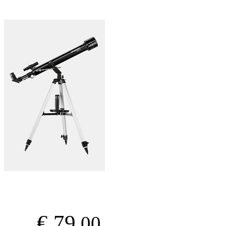
€ 79
.00