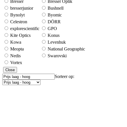
Bresser
Bresser Optik
bresserjunior
Bushnell
Bynolyt
Byomic
Celestron
DÖRR
explorescientific
GPO
Kite Optics
Konus
Kowa
Levenhuk
Meopta
National Geographic
Nedis
Swarovski
Vortex
Close
Sorteer op: