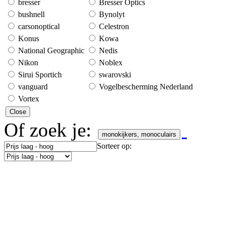
bresser
Bresser Optics
bushnell
Bynolyt
carsonoptical
Celestron
Konus
Kowa
National Geographic
Nedis
Nikon
Noblex
Sirui Sportich
swarovski
vanguard
Vogelbescherming Nederland
Vortex
Close
Of zoek je:
monokijkers, monoculairs
Sorteer op: