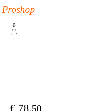
Proshop
€ 78.
50