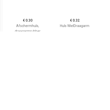
€ 0.30
€ 0.32
Afschermhuls,
Huls WielDraagarm
draagarmrubber
€ 0.24
€ 0.62
Afschermhuls,
Afschermhuls,
draagarmrubber FEBI
draagarmrubber
draa
BILSTEIN, Inbouwplaats:
OPEL,SUZUKI,CHEVROLET
ORIG
Vooras, u.a. für VW
00500557
In
4245170B00,4245176G00,
lin