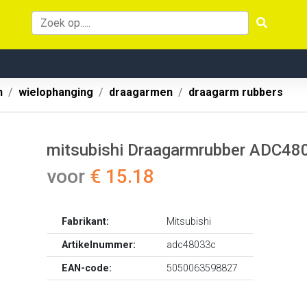
n
wielophanging
draagarmen
draagarm rubbers
mitsubishi Draagarmrubber ADC48
voor
€ 15.18
Fabrikant:
Mitsubishi
Artikelnummer:
adc48033c
EAN-code:
5050063598827