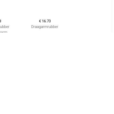
8
€ 16.73
ubber
Draagarmrubber
garm
62
€ 43.33
er ProKit
Draagarmrubber MEYLE-
TEIN,
HD Quality MEYLE,
ooras links
Inbouwplaats: Vooras
 für Volvo,
links, u.a. für Mini