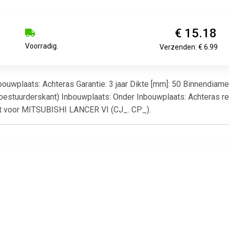
€ 15.18
Voorradig.
Verzenden: € 6.99
bouwplaats: Achteras Garantie: 3 jaar Dikte [mm]: 50 Binnendiam
(bestuurderskant) Inbouwplaats: Onder Inbouwplaats: Achteras r
ikt voor MITSUBISHI LANCER VI (CJ_. CP_).