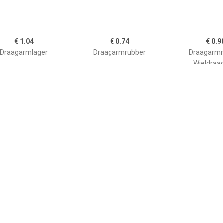
€ 1.04
€ 0.74
€ 0.9
Draagarmlager
Draagarmrubber
Draagarmr
Wieldraa
€ 0.34
€ 0.96
€ 17.
Afschermhuls,
Afschermhuls,
Draagarmrubb
garmrubber MEYLE-
draagarmrubber MEYLE-
FEBI BILS
INAL Quality MEYLE,
ORIGINAL Quality MEYLE,
Inbouwplaats: V
bouwplaats: Vooras
Inbouwplaats: Vooras
en rechts, u.a.
ks, u.a. für VW, Seat
links, u.a. für Audi
Ford