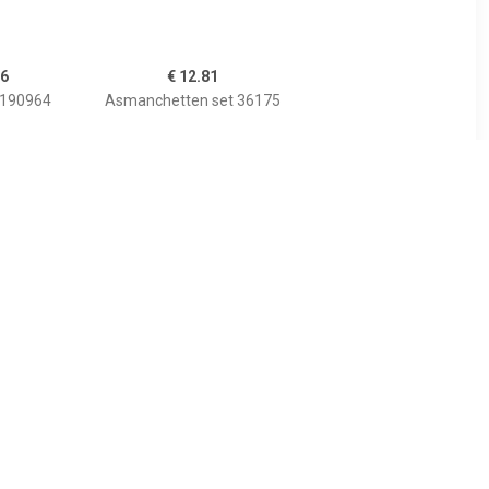
36
€ 12.81
190964
Asmanchetten set 36175
7
€ 3.32
set D8087
Asmanchet IMPERGOM
26579