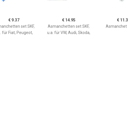
€ 9.37
€ 14.95
€ 11.
anchetten set SKF,
Asmanchetten set SKF,
Asmanchet 
. für Fiat, Peugeot,
u.a. für VW, Audi, Skoda,
Citroën
Seat, Alpine
€ 2.68
€ 2.63
€ 3.5
smanchet 28118
ORIGINAL IMPERIUM
Asmanchetten 
Asmanchet
FIAT,LANCIA,BMW 28589
4315444,4402237,605078