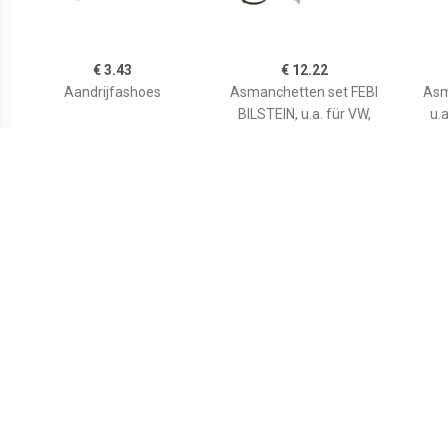
€ 3.43
€ 12.22
Aandrijfashoes
Asmanchetten set FEBI
Asm
BILSTEIN, u.a. für VW,
u.a
Cupra, Skoda, Audi, Seat,
Porsche
€ 8.28
€ 2.16
Asmanchetten set
ORIGINAL IMPERIUM
A
VKJP01001
Asmanchet
FIAT,LANCIA,SEAT 27250
46307071,46307085,4630