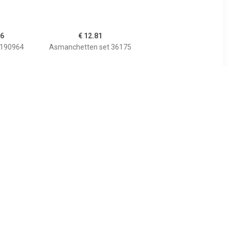
36
€ 12.81
190964
Asmanchetten set 36175
7
€ 3.32
set D8087
Asmanchet IMPERGOM
26579