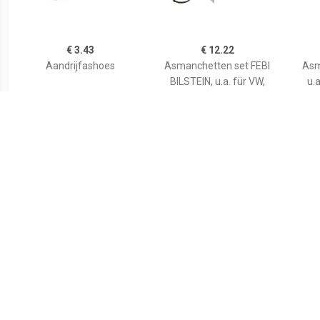
€ 3.43
€ 12.22
Aandrijfashoes
Asmanchetten set FEBI
Asm
BILSTEIN, u.a. für VW,
u.a
Cupra, Skoda, Audi, Seat,
Porsche
€ 8.28
€ 2.16
Asmanchetten set
ORIGINAL IMPERIUM
A
VKJP01001
Asmanchet
FIAT,LANCIA,SEAT 27250
46307071,46307085,4630