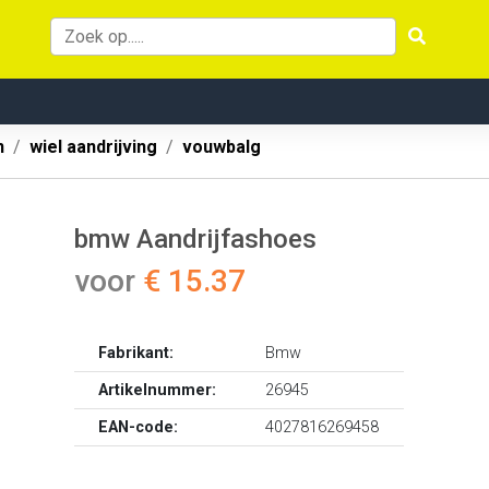
n
wiel aandrijving
vouwbalg
bmw Aandrijfashoes
voor
€ 15.37
Fabrikant:
Bmw
Artikelnummer:
26945
EAN-code:
4027816269458