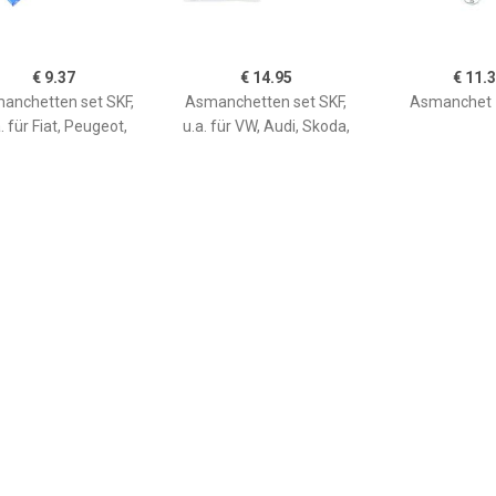
€ 9.37
€ 14.95
€ 11.
anchetten set SKF,
Asmanchetten set SKF,
Asmanchet 
. für Fiat, Peugeot,
u.a. für VW, Audi, Skoda,
Citroën
Seat, Alpine
€ 2.68
€ 2.63
€ 3.5
smanchet 28118
ORIGINAL IMPERIUM
Asmanchetten 
Asmanchet
FIAT,LANCIA,BMW 28589
4315444,4402237,605078