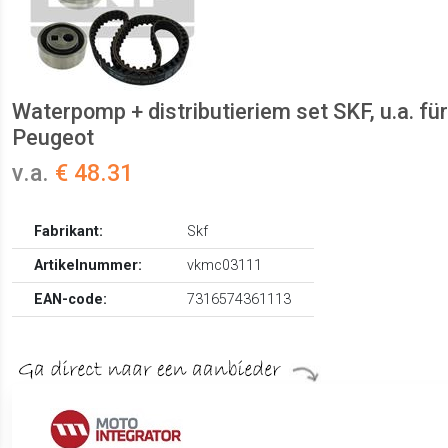
Waterpomp + distributieriem set SKF, u.a. für
Peugeot
v.a.
€ 48.31
Fabrikant:
Skf
Artikelnummer:
vkmc03111
EAN-code:
7316574361113