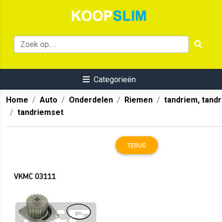
Categorieën
Home
Auto
Onderdelen
Riemen
tandriem, tand
tandriemset
TERUG