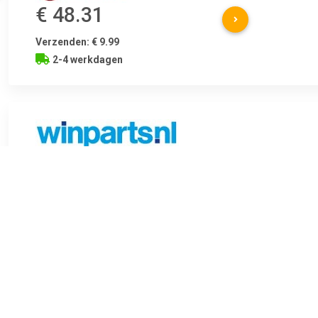
€ 48.31
Verzenden: € 9.99
2-4 werkdagen
€ 62.49
Verzenden: € 6.99
Voorradig.
SKF Waterpomp + distributieriem set Riembreedte [mm]:17 m
tanden:101 Riem, snaar:Met afgerond tandprofiel , u.a. für Citro
1.4 liter, 69 pk (51 kW), 1/1989 tot 12/1991Citroën AX (ZA-), 1.4
(59 kW), 1/1989 tot 12/1991Peugeot 106 I (1A, 1C), 1.6 liter, 