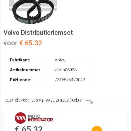
Volvo Distributieriemset
voor
€ 65.32
Fabrikant:
Volvo
Artikelnummer:
vkma06038
EAN-code:
7316575470043
€ 65.32