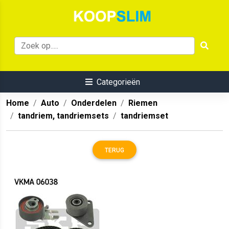
Categorieën
Home
Auto
Onderdelen
Riemen
tandriem, tandriemsets
tandriemset
TERUG