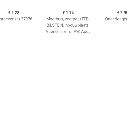
€ 2.28
€ 1.74
€ 2.9
hroevenset 27876
Moerhuls, veerpoot FEBI
Onderlegge
BILSTEIN, Inbouwplaats:
Vooras, u.a. für VW, Audi,
Seat
€ 1.74
€ 2.33
€ 3.5
nslagrubber 03663
Aanslagrubber 36007
Aanslagrubb