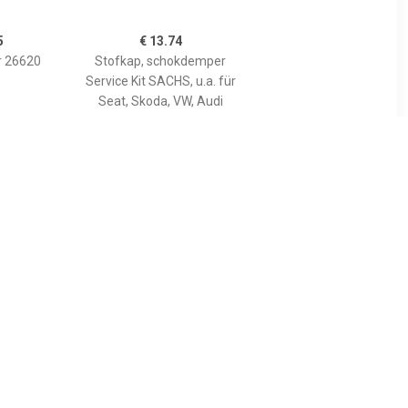
5
€ 13.74
r 26620
Stofkap, schokdemper
Service Kit SACHS, u.a. für
Seat, Skoda, VW, Audi
3
€ 3.12
er 17286
Aanslagrubber