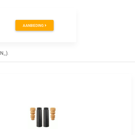
AANBIEDING
N_).