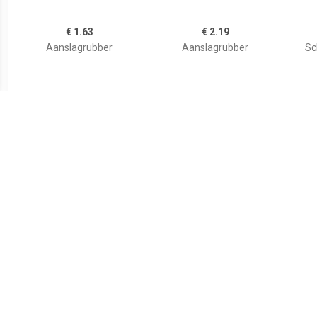
€ 1.63
€ 2.19
Aanslagrubber
Aanslagrubber
Sc
€ 2.67
€ 1.34
aanslagrubber 47580
Aanslagrubber 36008
Aa