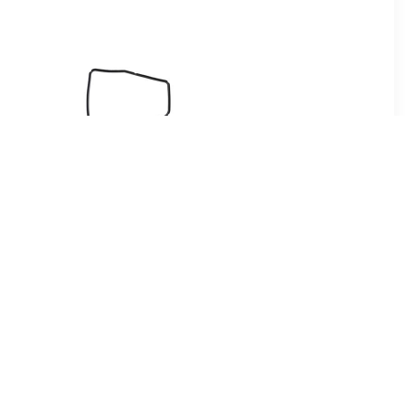
1
€ 2.09
er 569530
Afdichting, oliekuip voor
automaat FEBI BILSTEIN,
u.a. für BMW