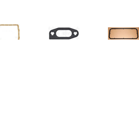
€ 2.33
€ 2.35
€ 2.3
Carterpakking
Pakking, Carter 853210
Pakking, Cart