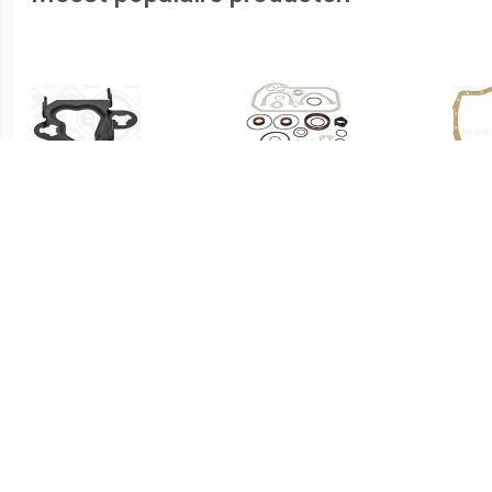
€ 2.60
€ 37.23
Pakking,
ELRING Pakkingen
distributiekettingspanner
AUDI,VW,FORD 774.731
935720
027198011B,037198011,0
37198011A Pakkingsset,
motorblok
037198011C,027198011B,
037198011,037198011A,0
37198011C