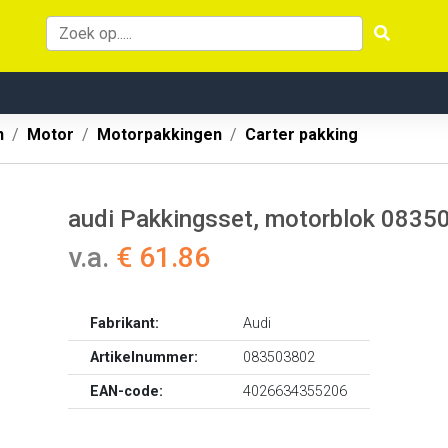
n
Motor
Motorpakkingen
Carter pakking
audi Pakkingsset, motorblok 0835
v.a.
€ 61.86
Fabrikant:
Audi
Artikelnummer:
083503802
EAN-code:
4026634355206