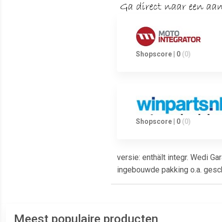
Shopscore | 0
(0)
Shopscore | 0
(0)
versie: enthält integr. Wedi Ga
ingebouwde pakking o.a. ges
Meest populaire producten