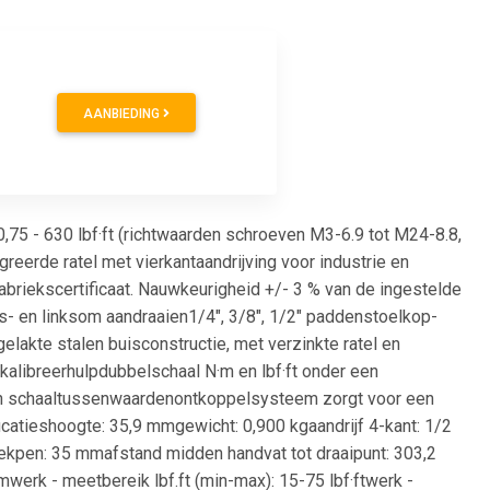
AANBIEDING
,75 - 630 lbf·ft (richtwaarden schroeven M3-6.9 tot M24-8.8,
eerde ratel met vierkantaandrijving voor industrie en
briekscertificaat. Nauwkeurigheid +/- 3 % van de ingestelde
ts- en linksom aandraaien1/4", 3/8", 1/2" paddenstoelkop-
lakte stalen buisconstructie, met verzinkte ratel en
libreerhulpdubbelschaal N·m en lbf·ft onder een
van schaaltussenwaardenontkoppelsysteem zorgt voor een
atieshoogte: 35,9 mmgewicht: 0,900 kgaandrijf 4-kant: 1/2
ekpen: 35 mmafstand midden handvat tot draaipunt: 303,2
erk - meetbereik lbf.ft (min-max): 15-75 lbf·ftwerk -