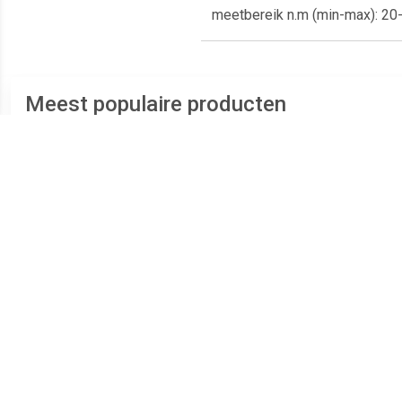
meetbereik n.m (min-max): 20
Meest populaire producten
€ 14.99
€ 15.73
Bahco 8070 80-serie
Beta 96/SC9 9-delige
Verstelbare moersleutel -
Inbussleutelset - 10mm
S
19mm - 155mm