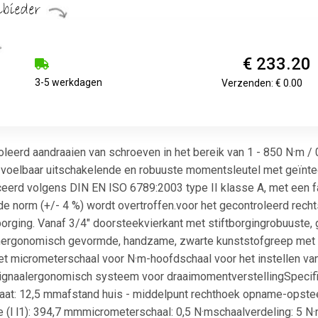
€ 233.20
3-5 werkdagen
Verzenden: € 0.00
eerd aandraaien van schroeven in het bereik van 1 - 850 N·m / 0
 voelbaar uitschakelende en robuuste momentsleutel met geïntegr
ceerd volgens DIN EN ISO 6789:2003 type II klasse A, met een fa
 de norm (+/- 4 %) wordt overtroffen.voor het gecontroleerd rech
rging. Vanaf 3/4" doorsteekvierkant met stiftborgingrobuuste, ge
ergonomisch gevormde, handzame, zwarte kunststofgreep met ka
et micrometerschaal voor N·m-hoofdschaal voor het instellen 
ignaalergonomisch systeem voor draaimomentverstellingSpecific
maat: 12,5 mmafstand huis - middelpunt rechthoek opname-opste
l l1): 394,7 mmmicrometerschaal: 0,5 N·mschaalverdeling: 5 N·mw