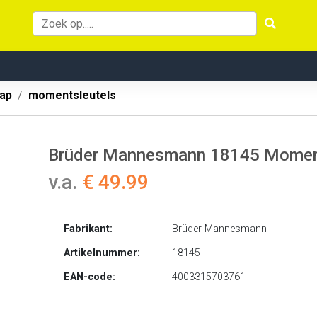
ap
momentsleutels
Brüder Mannesmann 18145 Moments
v.a.
€ 49.99
Fabrikant:
Brüder Mannesmann
Artikelnummer:
18145
EAN-code:
4003315703761