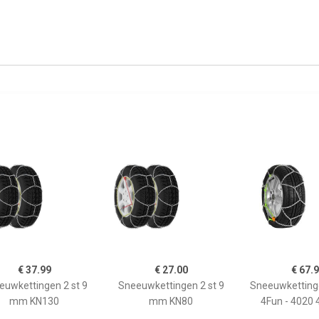
€ 37.99
€ 27.00
€ 67.
euwkettingen 2 st 9
Sneeuwkettingen 2 st 9
Sneeuwketting
mm KN130
mm KN80
4Fun - 4020