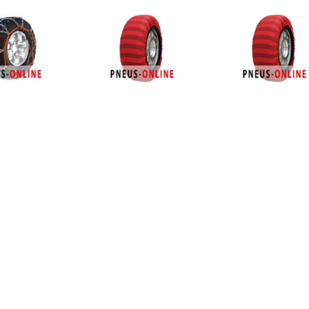
€ 32.51
€ 49.42
€ 49.
PowerX-30
Tribologic Classic 62
Tribologic Cl