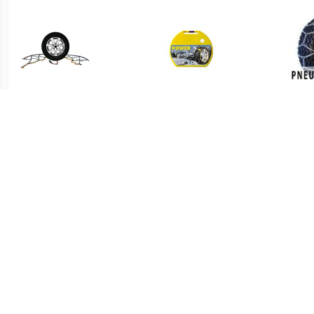
€ 28.92
€ 54.95
Sneeuwkettingen ProPlus
Weissenfels
12mm KN30
sneeuwkettingen Everest
Power X Size 080
(205/70R13 tot
215/40R17) 2 stuks