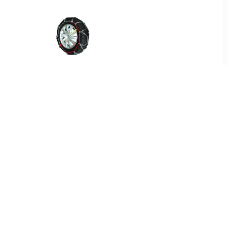
42
€ 118.00
assic 58
Sneeuwkettingen Husky
Professional 230