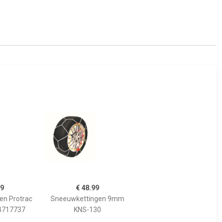
99
€ 48.99
en Protrac
Sneeuwkettingen 9mm
 4717737
KNS-130