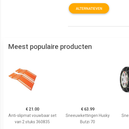
ALTERNATIEVEN
Meest populaire producten
€ 21.00
€ 63.99
Anti-slipmat vouwbaar set
Sneeuwkettingen Husky
Sne
van 2 stuks 360835
Butzi 70