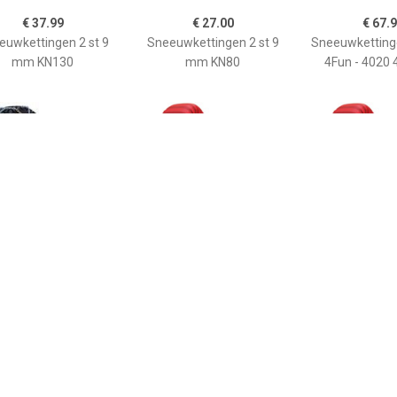
€ 37.99
€ 27.00
€ 67.
euwkettingen 2 st 9
Sneeuwkettingen 2 st 9
Sneeuwketting
mm KN130
mm KN80
4Fun - 4020
€ 32.51
€ 49.42
€ 49.
PowerX-30
Tribologic Classic 62
Tribologic Cl