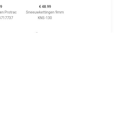
99
€ 48.99
en Protrac
Sneeuwkettingen 9mm
 4717737
KNS-130
42
€ 118.00
assic 58
Sneeuwkettingen Husky
Professional 230