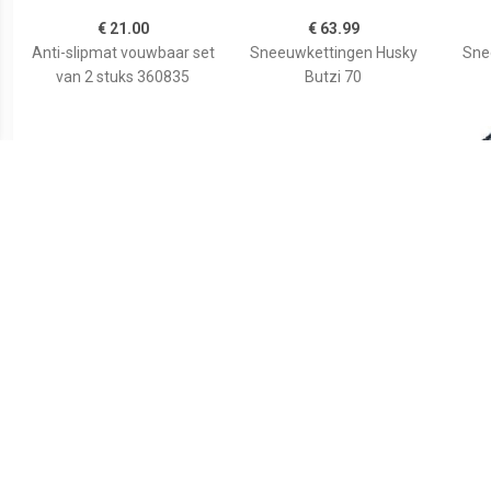
€ 21.00
€ 63.99
Anti-slipmat vouwbaar set
Sneeuwkettingen Husky
Sne
van 2 stuks 360835
Butzi 70
€ 28.92
€ 54.95
Sneeuwkettingen ProPlus
Weissenfels
12mm KN30
sneeuwkettingen Everest
Power X Size 080
(205/70R13 tot
215/40R17) 2 stuks