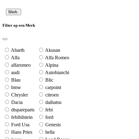
Merk:
Filter op een Merk
Abarth
Akusan
Alfa
Alfa Romeo
alfaromeo
Alpina
audi
Autobianchi
Blau
Blic
bmw
carpoint
Chrysler
citroen
Dacia
daihatsu
dtspareparts
febi
febibilstein
ford
Ford Usa
Genesis
Hans Pries
hella