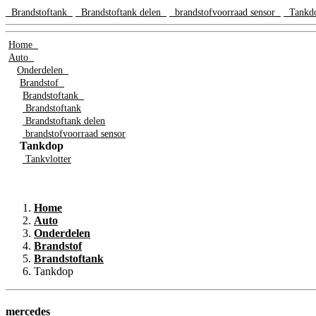
Brandstoftank
Brandstoftank delen
brandstofvoorraad sensor
Tank
Home
Auto
Onderdelen
Brandstof
Brandstoftank
Brandstoftank
Brandstoftank delen
brandstofvoorraad sensor
Tankdop
Tankvlotter
Home
Auto
Onderdelen
Brandstof
Brandstoftank
Tankdop
mercedes