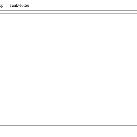
dop
Tankvlotter