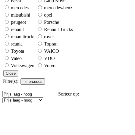
iveco
Land Rover
mercedes
mercedes-benz
mitsubishi
opel
peugeot
Porsche
renault
Renault Trucks
renaulttrucks
rover
scania
Topran
Toyota
VAICO
Valeo
VDO
Volkswagen
Volvo
Close
Filter(s):
mercedes
Sorteer op: