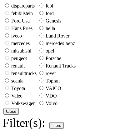
dtspareparts
febi
febibilstein
ford
Ford Usa
Genesis
Hans Pries
hella
iveco
Land Rover
mercedes
mercedes-benz
mitsubishi
opel
peugeot
Porsche
renault
Renault Trucks
renaulttrucks
rover
scania
Topran
Toyota
VAICO
Valeo
VDO
Volkswagen
Volvo
Close
Filter(s):
ford