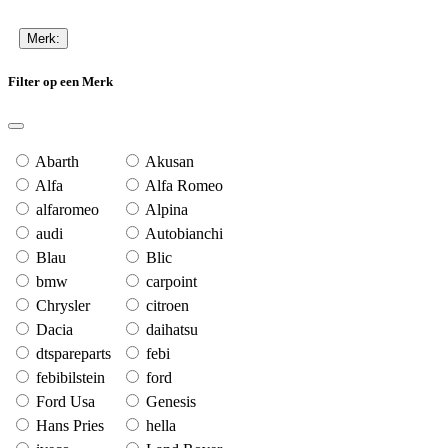
Merk:
Filter op een Merk
Abarth
Akusan
Alfa
Alfa Romeo
alfaromeo
Alpina
audi
Autobianchi
Blau
Blic
bmw
carpoint
Chrysler
citroen
Dacia
daihatsu
dtspareparts
febi
febibilstein
ford
Ford Usa
Genesis
Hans Pries
hella