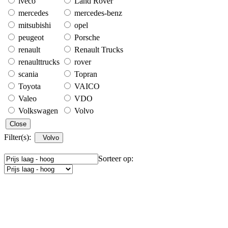
iveco
Land Rover
mercedes
mercedes-benz
mitsubishi
opel
peugeot
Porsche
renault
Renault Trucks
renaulttrucks
rover
scania
Topran
Toyota
VAICO
Valeo
VDO
Volkswagen
Volvo
Close
Filter(s):
Volvo
Sorteer op: