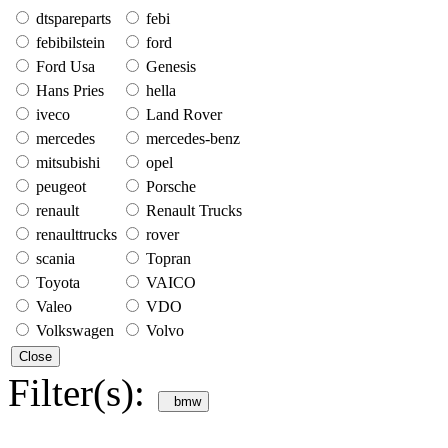
dtspareparts
febi
febibilstein
ford
Ford Usa
Genesis
Hans Pries
hella
iveco
Land Rover
mercedes
mercedes-benz
mitsubishi
opel
peugeot
Porsche
renault
Renault Trucks
renaulttrucks
rover
scania
Topran
Toyota
VAICO
Valeo
VDO
Volkswagen
Volvo
Close
Filter(s):
bmw