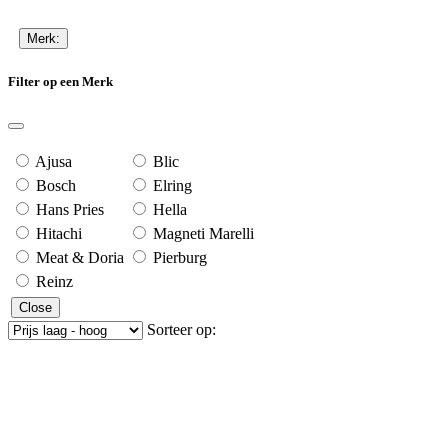
Merk:
Filter op een Merk
Ajusa
Blic
Bosch
Elring
Hans Pries
Hella
Hitachi
Magneti Marelli
Meat & Doria
Pierburg
Reinz
Close
Sorteer op: