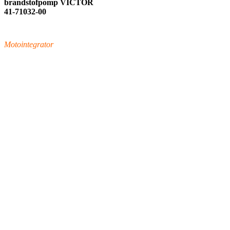
brandstofpomp VICTOR
41-71032-00
Motointegrator