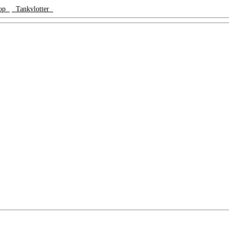
dop
Tankvlotter