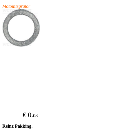
Motointegrator
€ 0.
08
Reinz Pakking,