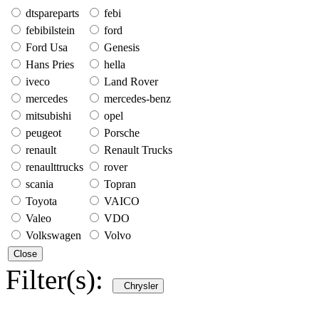
dtspareparts
febi
febibilstein
ford
Ford Usa
Genesis
Hans Pries
hella
iveco
Land Rover
mercedes
mercedes-benz
mitsubishi
opel
peugeot
Porsche
renault
Renault Trucks
renaulttrucks
rover
scania
Topran
Toyota
VAICO
Valeo
VDO
Volkswagen
Volvo
Close
Filter(s):
Chrysler