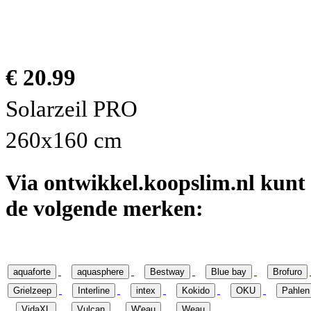
€ 20.99
Solarzeil PRO
260x160 cm
Via ontwikkel.koopslim.nl kun
de volgende merken:
aquaforte
aquasphere
Bestway
Blue bay
Brofuro
Grielzeep
Interline
intex
Kokido
OKU
Pahlen
VidaXL
Vulcan
W'eau
Weau