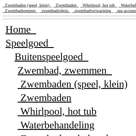
Zwembaden (speel, klein)
Zwembaden
Whirlpool, hot tub
Waterbe
Zwembadpompen
zwembadrobots
zwembadverwarming
spa access
Home
Speelgoed
Buitenspeelgoed
Zwembad, zwemmen
Zwembaden (speel, klein)
Zwembaden
Whirlpool, hot tub
Waterbehandeling