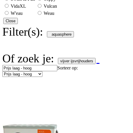
VidaXL
Vulcan
W'eau
Weau
Close
Filter(s):
aquasphere
Of zoek je:
vijver ijsvrijhouders
Sorteer op: