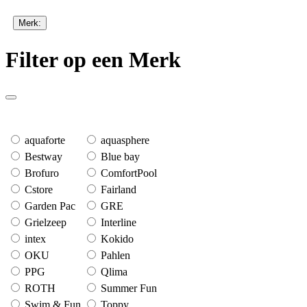
Merk:
Filter op een Merk
aquaforte
aquasphere
Bestway
Blue bay
Brofuro
ComfortPool
Cstore
Fairland
Garden Pac
GRE
Grielzeep
Interline
intex
Kokido
OKU
Pahlen
PPG
Qlima
ROTH
Summer Fun
Swim & Fun
Toppy