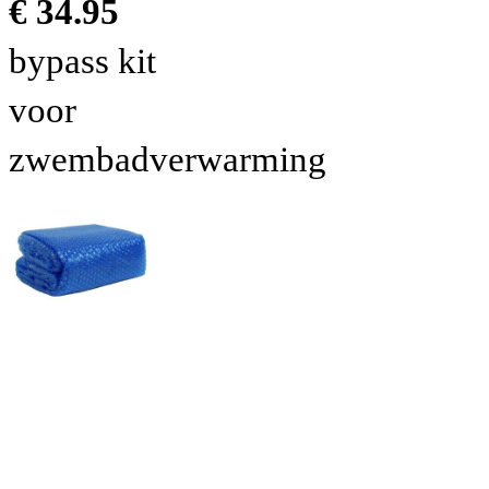
€ 34.95
bypass kit
voor
zwembadverwarming