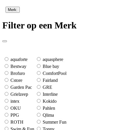
Merk:
Filter op een Merk
aquaforte
aquasphere
Bestway
Blue bay
Brofuro
ComfortPool
Cstore
Fairland
Garden Pac
GRE
Grielzeep
Interline
intex
Kokido
OKU
Pahlen
PPG
Qlima
ROTH
Summer Fun
Swim & Fun
Toppy