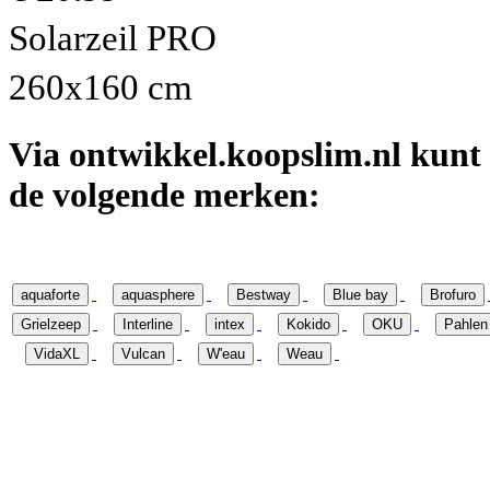
Solarzeil PRO
260x160 cm
Via ontwikkel.koopslim.nl kun
de volgende merken:
aquaforte
aquasphere
Bestway
Blue bay
Brofuro
Grielzeep
Interline
intex
Kokido
OKU
Pahlen
VidaXL
Vulcan
W'eau
Weau