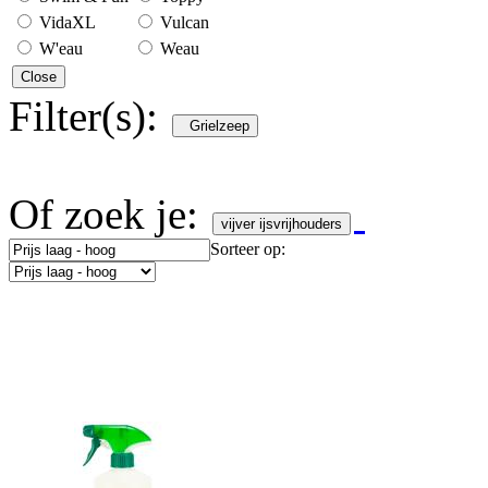
VidaXL
Vulcan
W'eau
Weau
Close
Filter(s):
Grielzeep
Of zoek je:
vijver ijsvrijhouders
Sorteer op: