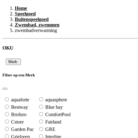
Home
Speelgoed
Buitenspeelgoed
Zwembad, zwemmen
zwembadverwarming
OKU
Merk:
Filter op een Merk
aquaforte
aquasphere
Bestway
Blue bay
Brofuro
ComfortPool
Cstore
Fairland
Garden Pac
GRE
Grielzeep
Interline