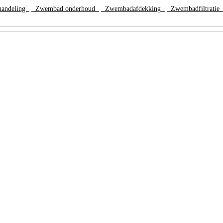
handeling
Zwembad onderhoud
Zwembadafdekking
Zwembadfiltrati