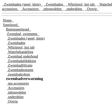
Zwembaden (speel, klein)
Zwembaden
Whirlpool, hot tub
Waterbe
accessoires
Accessoires
inbouwdelen
onderdelen
Overig
Home
Speelgoed
Buitenspeelgoed
Zwembad, zwemmen
Zwembaden (speel, klein)
Zwembaden
Whirlpool, hot tub
Waterbehandeling
Zwembad onderhoud
Zwembadafdekking
Zwembadfiltratie
Zwembadpompen
zwembadrobots
zwembadverwarming
spa accessoires
Accessoires
inbouwdelen
onderdelen
Overig