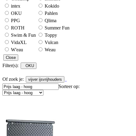
intex
Kokido
OKU
Pahlen
PPG
Qlima
ROTH
Summer Fun
Swim & Fun
Toppy
VidaXL
Vulcan
W'eau
Weau
Close
Filter(s):
OKU
Of zoek je:
vijver ijsvrijhouders
Sorteer op: