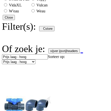
VidaXL
Vulcan
W'eau
Weau
Close
Filter(s):
Cstore
Of zoek je:
vijver ijsvrijhouders
Sorteer op: