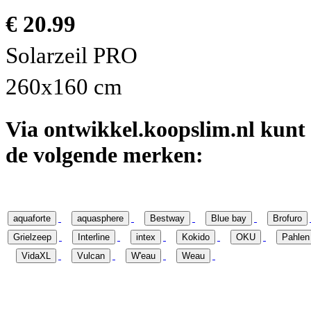
€ 20.99
Solarzeil PRO
260x160 cm
Via ontwikkel.koopslim.nl kun
de volgende merken:
aquaforte
aquasphere
Bestway
Blue bay
Brofuro
Grielzeep
Interline
intex
Kokido
OKU
Pahlen
VidaXL
Vulcan
W'eau
Weau