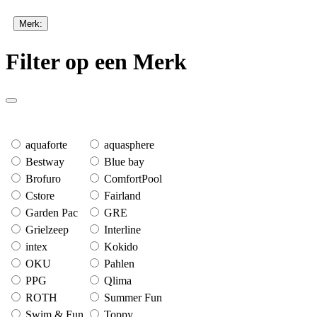
Merk:
Filter op een Merk
aquaforte
aquasphere
Bestway
Blue bay
Brofuro
ComfortPool
Cstore
Fairland
Garden Pac
GRE
Grielzeep
Interline
intex
Kokido
OKU
Pahlen
PPG
Qlima
ROTH
Summer Fun
Swim & Fun
Toppy