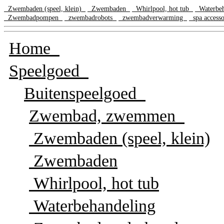
Zwembaden (speel, klein)
Zwembaden
Whirlpool, hot tub
Waterbe
Zwembadpompen
zwembadrobots
zwembadverwarming
spa access
Home
Speelgoed
Buitenspeelgoed
Zwembad, zwemmen
Zwembaden (speel, klein)
Zwembaden
Whirlpool, hot tub
Waterbehandeling