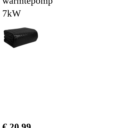
warmtepomp
7kW
€ 20.99