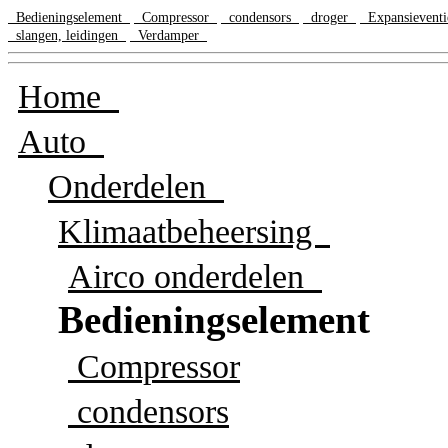
Bedieningselement
Compressor
condensors
droger
Expansievent
slangen, leidingen
Verdamper
Home
Auto
Onderdelen
Klimaatbeheersing
Airco onderdelen
Bedieningselement
Compressor
condensors