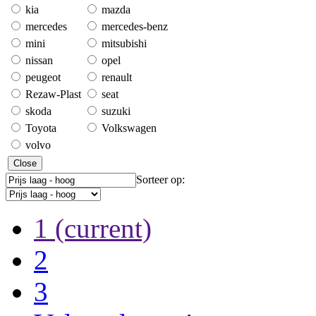
kia
mazda
mercedes
mercedes-benz
mini
mitsubishi
nissan
opel
peugeot
renault
Rezaw-Plast
seat
skoda
suzuki
Toyota
Volkswagen
volvo
Close
Sorteer op:
1
(current)
2
3