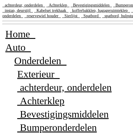
achterdeur, onderdelen
Achterklep
Bevestigingsmiddelen
Bumperon
instap, deurstijl
Kabelset trekhaak
kofferbakklep, bagageruimteklep
onderdelen
reservewiel houder
Sierlijst
Spatbord
spatbord, hulps
Home
Auto
Onderdelen
Exterieur
achterdeur, onderdelen
Achterklep
Bevestigingsmiddelen
Bumperonderdelen