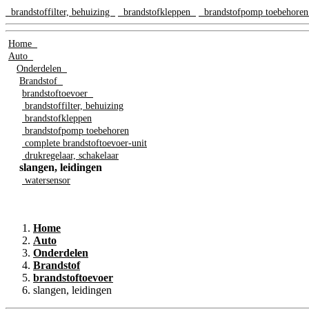
brandstoffilter, behuizing
brandstofkleppen
brandstofpomp toebehor
Home
Auto
Onderdelen
Brandstof
brandstoftoevoer
brandstoffilter, behuizing
brandstofkleppen
brandstofpomp toebehoren
complete brandstoftoevoer-unit
drukregelaar, schakelaar
slangen, leidingen
watersensor
Home
Auto
Onderdelen
Brandstof
brandstoftoevoer
slangen, leidingen