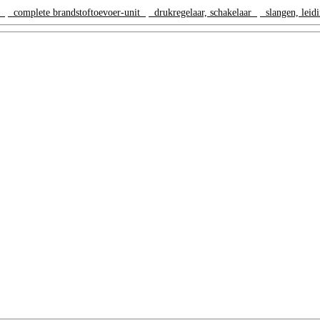
en
complete brandstoftoevoer-unit
drukregelaar, schakelaar
slangen, lei