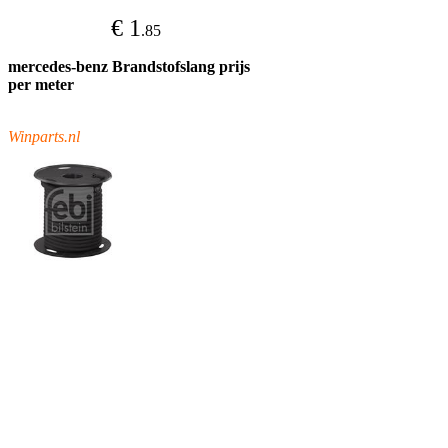
€ 1
.85
mercedes-benz Brandstofslang prijs
per meter
Winparts.nl