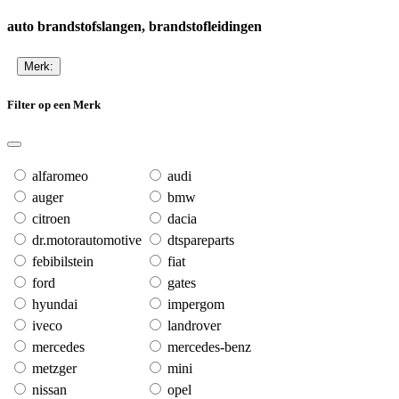
auto brandstofslangen, brandstofleidingen
Merk:
Filter op een Merk
alfaromeo
audi
auger
bmw
citroen
dacia
dr.motorautomotive
dtspareparts
febibilstein
fiat
ford
gates
hyundai
impergom
iveco
landrover
mercedes
mercedes-benz
metzger
mini
nissan
opel