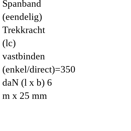
Spanband
(eendelig)
Trekkracht
(lc)
vastbinden
(enkel/direct)=350
daN (l x b) 6
m x 25 mm