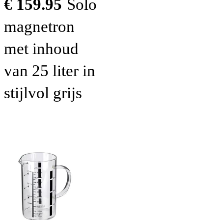
€ 159.95
Solo
magnetron
met inhoud
van 25 liter in
stijlvol grijs