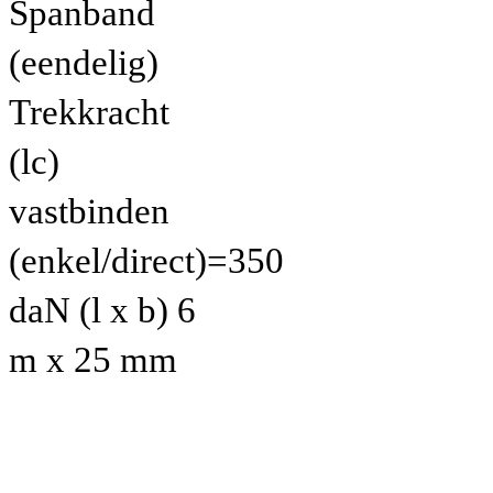
Spanband
(eendelig)
Trekkracht
(lc)
vastbinden
(enkel/direct)=350
daN (l x b) 6
m x 25 mm