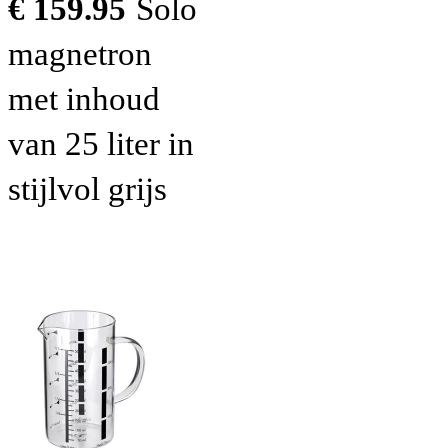
€ 159.95
Solo
magnetron
met inhoud
van 25 liter in
stijlvol grijs