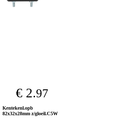
€ 2.
97
Kentekenl.opb
82x32x28mm z/gloeil.C5W