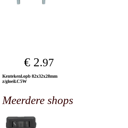
€ 2
.97
Kentekenl.opb 82x32x28mm
z/gloeil.C5W
Meerdere shops