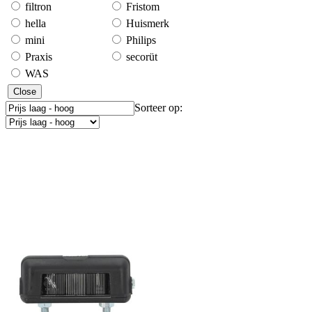
filtron
Fristom
hella
Huismerk
mini
Philips
Praxis
secorüt
WAS
Close
Sorteer op: