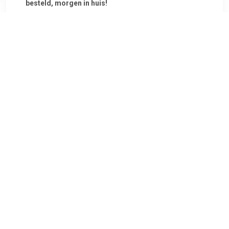
besteld, morgen in huis!
€ 15.99
Verzenden: € 6.95
Voorradig.
€ 15.99
Verzenden: € 6.95
2