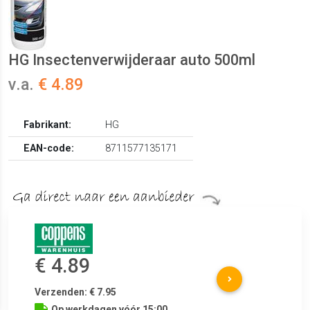
HG Insectenverwijderaar auto 500ml
v.a.
€ 4.89
Fabrikant:
HG
EAN-code:
8711577135171
€ 4.89
Verzenden: € 7.95
Op werkdagen vóór 15:00