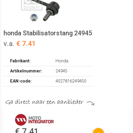
honda Stabilisatorstang 24945
v.a.
€ 7.41
Fabrikant:
Honda
Artikelnummer:
24945
EAN-code:
4027816249450
€ 7.41