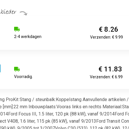
€ 8.26
2-4 werkdagen
Verzenden: € 9.99
€ 11.83
Voorradig.
Verzenden: € 6.99
ang ProKit Stang / steunbalk:Koppelstang Aanvullende artikelen
e [mm]:22 mm Inbouwplaats:Vooras links en rechts Materiaal:Staal
/2014Ford Focus III, 1.5 liter, 120 pk (88 kW), vanaf 9/2014Ford F
ct V408, 1.6 liter, 115 pk (85 kW), vanaf 9/2013Ford Transit Con
 (90 kW), 9/2005 tot 3/2007Volvo C30 (533), 112 pk (82 kW), 12/