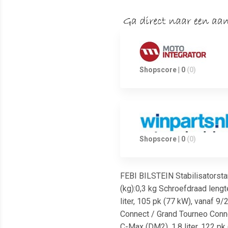
Shopscore | 0
(0)
Shopscore | 0
(0)
FEBI BILSTEIN Stabilisatorst
(kg):0,3 kg Schroefdraad lengt
liter, 105 pk (77 kW), vanaf 9
Connect / Grand Tourneo Conne
C-Max (DM2), 1.8 liter, 122 pk