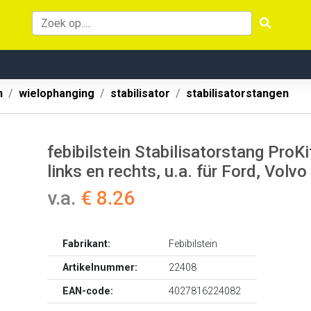
n
wielophanging
stabilisator
stabilisatorstangen
febibilstein Stabilisatorstang Pro
links en rechts, u.a. für Ford, Volvo
v.a.
€ 8.26
Fabrikant:
Febibilstein
Artikelnummer:
22408
EAN-code:
4027816224082