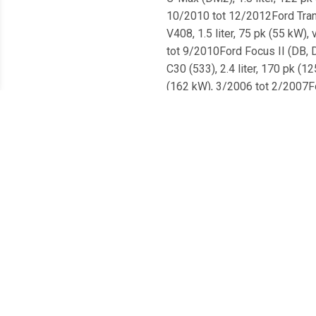
10/2010 tot 12/2012Ford Transi
V408, 1.5 liter, 75 pk (55 kW)
tot 9/2010Ford Focus II (DB, D
C30 (533), 2.4 liter, 170 pk (
(162 kW), 3/2006 tot 2/2007For
Focus II (DA, DP, HCP), 1.8 li
DH, FCH), 1.6 liter, 115 pk (8
liter, 115 pk (85 kW), 1/2005 t
(85 kW), 1/2005 tot 9/2012Ford
12/2012Volvo S40 II (544), 1.6
DS, FFS), 1.6 liter, 90 pk (66
liter, 145 pk (107 kW), 7/2004 
(74 kW), 7/2004 tot 7/2011For
tot 3/2007Ford Focus II (DA, D
9/2012Ford Focus II (DA, DP, H
(544), 2.5 liter, 220 pk (162 
(100 kW), 4/2004 tot 12/2010Vo
12/2012Volvo V50 (545), 2.4 li