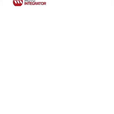
€ 60.43
Verzenden: € 9.99
2-4 werkdagen
€ 82.64
Verzenden: € 6.99
Voorradig.
LEMFÖRDER Draagarm, wielophanging
Draagarmtype:Driehoeksdraagarm Materiaal:Gegoten staal
Inbouwplaats:Voor Inbouwplaats:Vooras Inbouwplaats:Aan